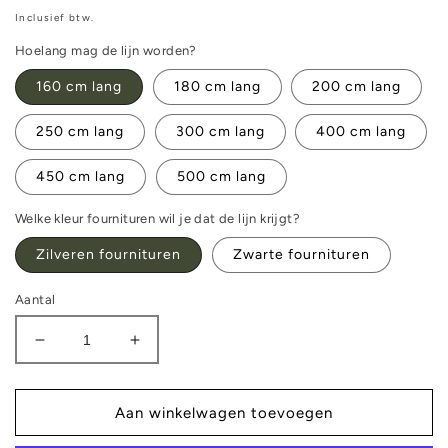
prijs
Inclusief btw.
Hoelang mag de lijn worden?
160 cm lang
180 cm lang
200 cm lang
250 cm lang
300 cm lang
400 cm lang
450 cm lang
500 cm lang
Welke kleur fournituren wil je dat de lijn krijgt?
Zilveren fournituren
Zwarte fournituren
Aantal
Aantal
Aantal
verlagen
verhogen
voor
voor
Wandellijn
Wandellijn
Aan winkelwagen toevoegen
-
-