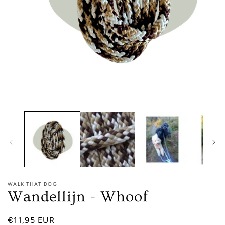
Media
1
openen
in
modaal
WALK THAT DOG!
Wandellijn - Whoof
Normale
€11,95 EUR