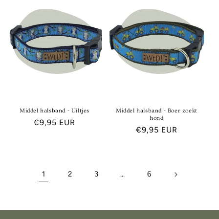
Middel halsband - Uiltjes
Middel halsband - Boer zoekt
hond
Normale
€9,95 EUR
Normale
€9,95 EUR
prijs
prijs
1
2
3
…
6