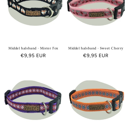
T
I
E
:
Middel halsband - Mister Fox
Middel halsband - Sweet Cherry
Normale
€9,95 EUR
Normale
€9,95 EUR
prijs
prijs