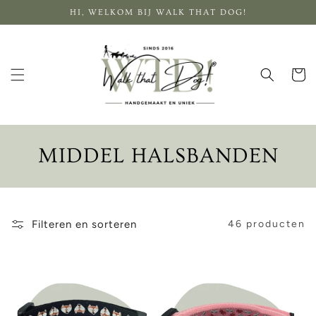
Meteen
HI, WELKOM BIJ WALK THAT DOG!
naar de
content
Winkelwa
C
MIDDEL HALSBANDEN
O
L
Filteren en sorteren
46 producten
L
E
C