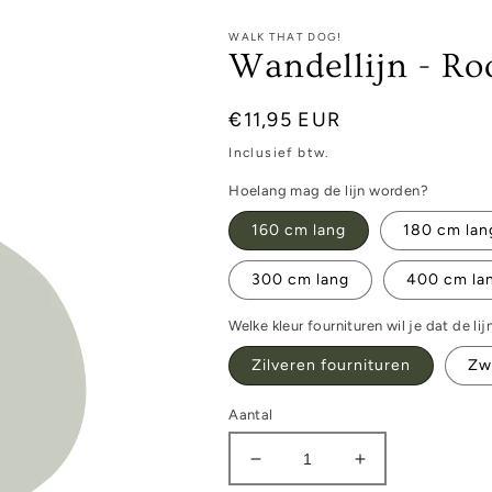
WALK THAT DOG!
Wandellijn - Ro
Normale
€11,95 EUR
prijs
Inclusief btw.
Hoelang mag de lijn worden?
160 cm lang
180 cm lan
300 cm lang
400 cm la
Welke kleur fournituren wil je dat de lijn
Zilveren fournituren
Zw
Aantal
Aantal
Aantal
verlagen
verhogen