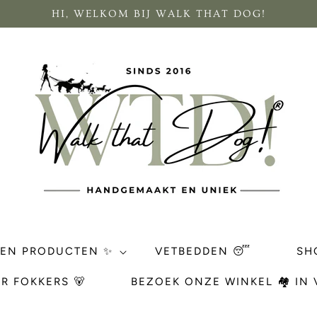
HI, WELKOM BIJ WALK THAT DOG!
REN PRODUCTEN ✨
VETBEDDEN 😴
SH
R FOKKERS 🐻
BEZOEK ONZE WINKEL 🏘 IN