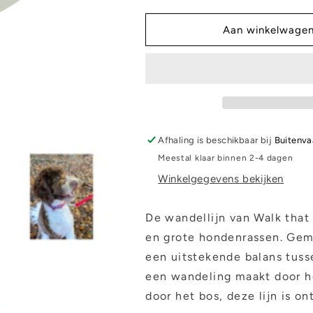
voor
voor
Wandellijn
Wandellijn
Aan winkelwage
-
-
Rood
Rood
Afhaling is beschikbaar bij
Buitenva
Meestal klaar binnen 2-4 dagen
Winkelgegevens bekijken
De wandellijn van Walk that
en grote hondenrassen. Ge
een uitstekende balans tusse
een wandeling maakt door he
door het bos, deze lijn is 