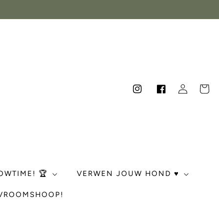
Inloggen
Winkelwag
Instagram
Facebook
OWTIME! 🏆
VERWEN JOUW HOND ♥️
 VROOMSHOOP!