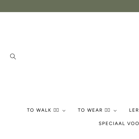
Meteen
naar de
content
TO WALK 🏃‍♀️
TO WEAR 💁‍♀️
LE
SPECIAAL VOO