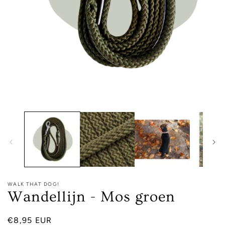
Media
1
openen
in
modaal
WALK THAT DOG!
Wandellijn - Mos groen
Normale
€8,95 EUR