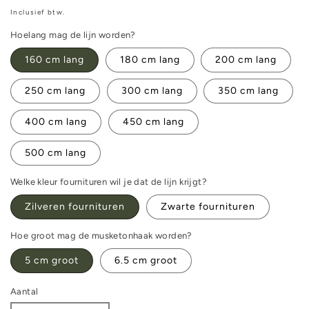
prijs
Inclusief btw.
Hoelang mag de lijn worden?
160 cm lang
180 cm lang
200 cm lang
250 cm lang
300 cm lang
350 cm lang
400 cm lang
450 cm lang
500 cm lang
Welke kleur fournituren wil je dat de lijn krijgt?
Zilveren fournituren
Zwarte fournituren
Hoe groot mag de musketonhaak worden?
5 cm groot
6.5 cm groot
Aantal