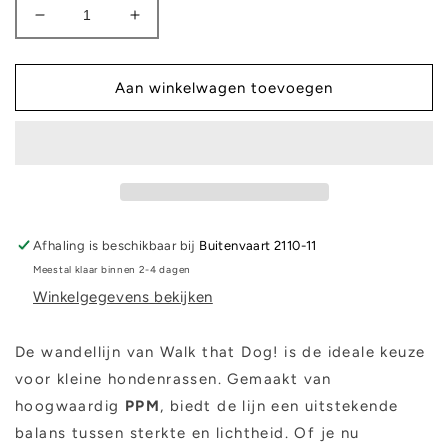
Aantal
Aantal
verlagen
verhogen
voor
voor
Wandellijn
Wandellijn
Aan winkelwagen toevoegen
-
-
Mos
Mos
groen
groen
Afhaling is beschikbaar bij
Buitenvaart 2110-11
Meestal klaar binnen 2-4 dagen
Winkelgegevens bekijken
De wandellijn van Walk that Dog! is de ideale keuze
voor kleine hondenrassen. Gemaakt van
hoogwaardig
PPM
, biedt de lijn een uitstekende
balans tussen sterkte en lichtheid. Of je nu