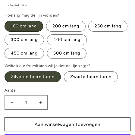
prijs
Inclusief btw.
Hoelang mag de lijn worden?
160 cm lang
200 cm lang
250 cm lang
300 cm lang
400 cm lang
450 cm lang
500 cm lang
Welke kleur fournituren wil je dat de lijn krijgt?
Zilveren fournituren
Zwarte fournituren
Aantal
Aantal
Aantal
verlagen
verhogen
voor
voor
Wandellijn
Wandellijn
Aan winkelwagen toevoegen
-
-