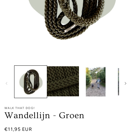
Media
1
openen
in
modaal
WALK THAT DOG!
Wandellijn - Groen
Normale
€11,95 EUR