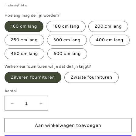
prijs
Inclusief btw.
Hoelang mag de lijn worden?
160 cm lang
180 cm lang
200 cm lang
250 cm lang
300 cm lang
400 cm lang
450 cm lang
500 cm lang
Welke kleur fournituren wil je dat de lijn krijgt?
Zilveren fournituren
Zwarte fournituren
Aantal
Aantal
Aantal
verlagen
verhogen
voor
voor
Wandellijn
Wandellijn
Aan winkelwagen toevoegen
-
-