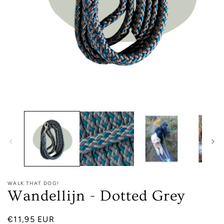
Media
1
openen
in
modaal
WALK THAT DOG!
Wandellijn - Dotted Grey
Normale
€11,95 EUR