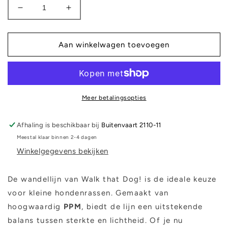
Aantal
Aantal
verlagen
verhogen
voor
voor
Wandellijn
Wandellijn
Aan winkelwagen toevoegen
-
-
Classy
Classy
Bordeaux
Bordeaux
Meer betalingsopties
Afhaling is beschikbaar bij
Buitenvaart 2110-11
Meestal klaar binnen 2-4 dagen
Winkelgegevens bekijken
De wandellijn van Walk that Dog! is de ideale keuze
voor kleine hondenrassen. Gemaakt van
hoogwaardig
PPM
, biedt de lijn een uitstekende
balans tussen sterkte en lichtheid. Of je nu