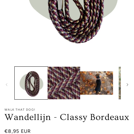
Media
1
openen
in
modaal
WALK THAT DOG!
Wandellijn - Classy Bordeaux
Normale
€8,95 EUR