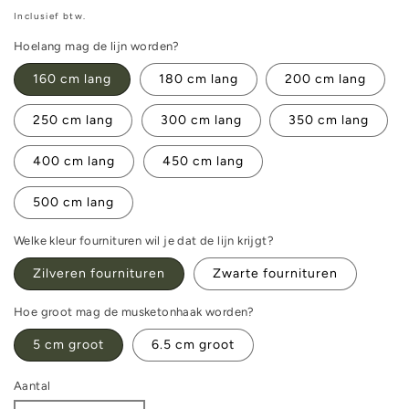
prijs
Inclusief btw.
Hoelang mag de lijn worden?
160 cm lang
180 cm lang
200 cm lang
250 cm lang
300 cm lang
350 cm lang
400 cm lang
450 cm lang
500 cm lang
Welke kleur fournituren wil je dat de lijn krijgt?
Zilveren fournituren
Zwarte fournituren
Hoe groot mag de musketonhaak worden?
5 cm groot
6.5 cm groot
Aantal