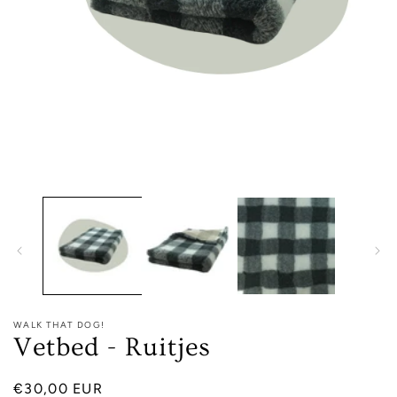
Media
1
openen
in
modaal
WALK THAT DOG!
Vetbed - Ruitjes
Normale
€30,00 EUR