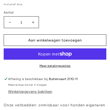
prijs
Inclusief btw.
Aantal
Aantal
Aantal
verlagen
verhogen
voor
voor
Vetbed
Vetbed
Aan winkelwagen toevoegen
-
-
Ruitjes
Ruitjes
Meer betalingsopties
Afhaling is beschikbaar bij
Buitenvaart 2110-11
Meestal klaar binnen 2-4 dagen
Winkelgegevens bekijken
Onze vetbedden: onmisbaar voor honden eigenaren