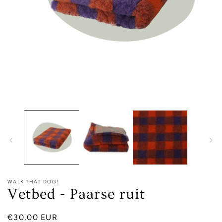
Media
1
openen
in
modaal
WALK THAT DOG!
Vetbed - Paarse ruit
Normale
€30,00 EUR