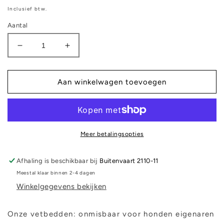
prijs
Inclusief btw.
Aantal
Aantal
Aantal
verlagen
verhogen
voor
voor
Vetbed
Vetbed
Aan winkelwagen toevoegen
-
-
Paarse
Paarse
ruit
ruit
Meer betalingsopties
Afhaling is beschikbaar bij
Buitenvaart 2110-11
Meestal klaar binnen 2-4 dagen
Winkelgegevens bekijken
Onze vetbedden: onmisbaar voor honden eigenaren