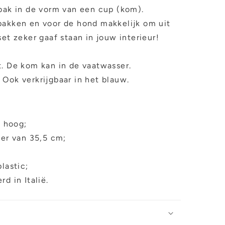
rbak in de vorm van een cup (kom).
pakken en voor de hond makkelijk om uit
set zeker gaaf staan in jouw interieur!
t. De kom kan in de vaatwasser.
 Ook verkrijgbaar in het blauw.
m hoog;
er van 35,5 cm;
;
lastic;
d in Italië.