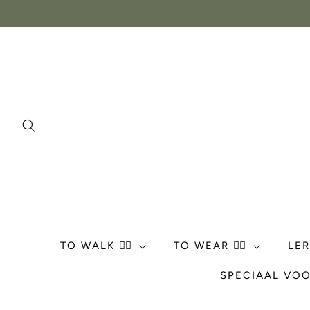
Meteen
naar de
content
TO WALK 🏃‍♀️
TO WEAR 💁‍♀️
LE
SPECIAAL VOO