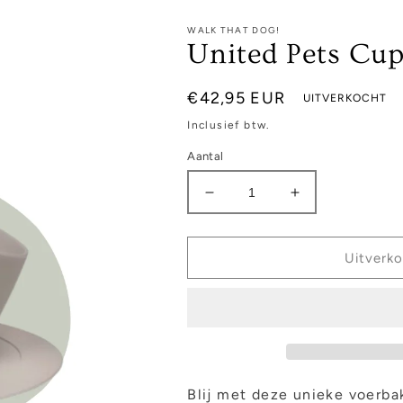
WALK THAT DOG!
United Pets Cup
Normale
€42,95 EUR
UITVERKOCHT
prijs
Inclusief btw.
Aantal
Aantal
Aantal
verlagen
verhogen
voor
voor
United
United
Uitverk
Pets
Pets
Cup
Cup
voerbak
voerbak
grijs
grijs
Blij met deze unieke voerb