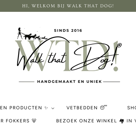
HI, WELKOM BIJ WALK THAT DOG!
REN PRODUCTEN ✨
VETBEDDEN 😴
SH
R FOKKERS 🐻
BEZOEK ONZE WINKEL 🏘 IN