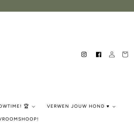
Inloggen
Winkelwag
Instagram
Facebook
OWTIME! 🏆
VERWEN JOUW HOND ♥️
 VROOMSHOOP!