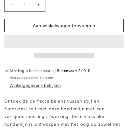
Aantal
Aantal
verlagen
verhogen
voor
voor
The
The
Aan winkelwagen toevoegen
Dog
Dog
Musthaves
Musthaves
-
-
Lila
Lila
leren
leren
hondenriem
hondenriem
Afhaling is beschikbaar bij
Buitenvaart 2110-11
Meestal klaar binnen 2-4 dagen
Winkelgegevens bekijken
Ontdek de perfecte balans tussen stijl en
functionaliteit met onze hondenlijn met een
verfijnde messing afwerking. Deze klassieke
hondenlijn is ontworpen met het oog op zowel het