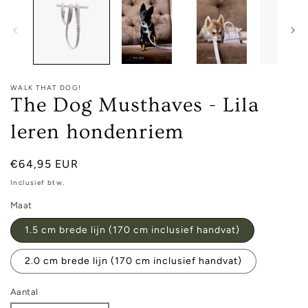
WALK THAT DOG!
The Dog Musthaves - Lila
leren hondenriem
Normale
€64,95 EUR
prijs
Inclusief btw.
Maat
1.5 cm brede lijn (170 cm inclusief handvat)
2.0 cm brede lijn (170 cm inclusief handvat)
Aantal