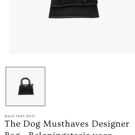
Media
1
openen
in
modaal
WALK THAT DOG!
The Dog Musthaves Designer