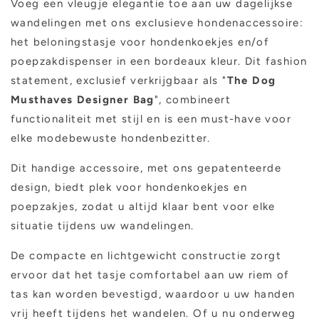
Voeg een vleugje elegantie toe aan uw dagelijkse
hondenkoekjes
hondenkoekjes
wandelingen met ons exclusieve hondenaccessoire:
en
en
het beloningstasje voor hondenkoekjes en/of
poepzakdispenser
poepzakdispenser
-
-
poepzakdispenser in een bordeaux kleur. Dit fashion
Zwart
Zwart
statement, exclusief verkrijgbaar als "
The Dog
Musthaves Designer Bag
", combineert
functionaliteit met stijl en is een must-have voor
elke modebewuste hondenbezitter.
Dit handige accessoire, met ons gepatenteerde
design, biedt plek voor hondenkoekjes en
poepzakjes, zodat u altijd klaar bent voor elke
situatie tijdens uw wandelingen.
De compacte en lichtgewicht constructie zorgt
ervoor dat het tasje comfortabel aan uw riem of
tas kan worden bevestigd, waardoor u uw handen
vrij heeft tijdens het wandelen. Of u nu onderweg