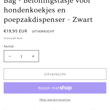
Bag - Beloningstasje voor
hondenkoekjes en
poepzakdispenser - Zwart
Normale
€19,95 EUR
UITVERKOCHT
prijs
Inclusief btw.
Aantal
Aantal
Aantal
verlagen
verhogen
voor
voor
The
The
Uitverkocht
Dog
Dog
Musthaves
Musthaves
Designer
Designer
Bag
Bag
-
-
Meer betalingsopties
Beloningstasje
Beloningstasje
voor
voor