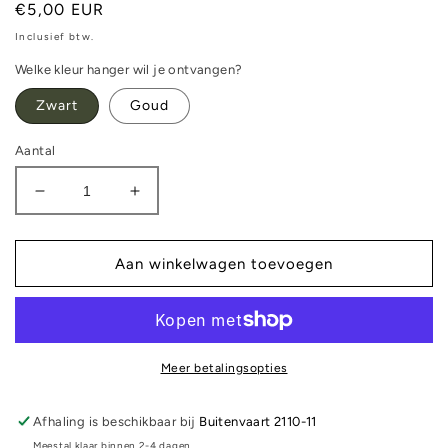
Normale
€5,00 EUR
prijs
Inclusief btw.
Welke kleur hanger wil je ontvangen?
Zwart
Goud
Aantal
Aantal
Aantal
verlagen
verhogen
voor
voor
Sleutelhanger
Sleutelhanger
Aan winkelwagen toevoegen
-
-
Teckel
Teckel
Meer betalingsopties
Afhaling is beschikbaar bij
Buitenvaart 2110-11
Meestal klaar binnen 2-4 dagen