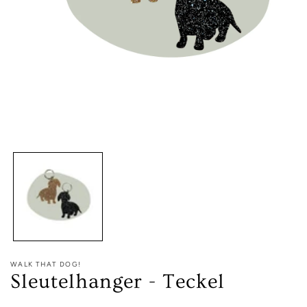
Media
1
openen
in
modaal
WALK THAT DOG!
Sleutelhanger - Teckel