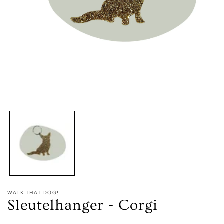
Media
1
openen
in
modaal
WALK THAT DOG!
Sleutelhanger - Corgi