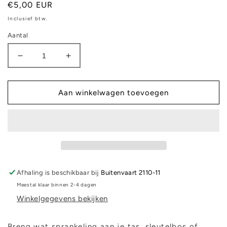
Normale
€5,00 EUR
prijs
Inclusief btw.
Aantal
Aantal
Aantal
verlagen
verhogen
voor
voor
Sleutelhanger
Sleutelhanger
Aan winkelwagen toevoegen
-
-
Corgi
Corgi
Afhaling is beschikbaar bij
Buitenvaart 2110-11
Meestal klaar binnen 2-4 dagen
Winkelgegevens bekijken
Breng wat sprankeling aan je tas, sleutelbos of