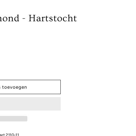
hond - Hartstocht
n toevoegen
art 2110-11