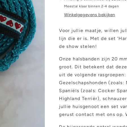
Meestal klaar binnen 2-4 dagen
Winkelgegevens bekijken
Voor jullie maatje, willen ju
lijn die er is. Met de set ‘H
de show stelen!
Onze halsbanden zijn 20 mm
groot. Dit betekent dat dez
uit de volgende rasgroepen:
Gezelschapshonden (zoals: M
Spaniëls (zoals: Cocker Span
Highland Terriër), schnauze
jullie huisgenoot een set v
gerust contact met ons op. 
De bijpassende petrol wande