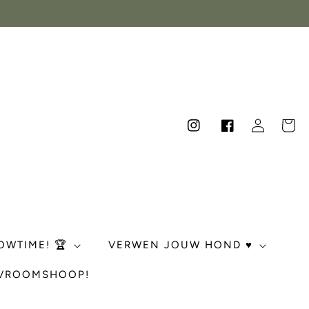
Inloggen
Winkelwag
Instagram
Facebook
OWTIME! 🏆
VERWEN JOUW HOND ♥️
 VROOMSHOOP!