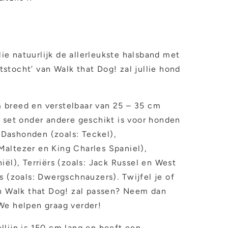
llie natuurlijk de allerleukste halsband met
artstocht’ van Walk that Dog! zal jullie hond
 breed en verstelbaar van 25 – 35 cm
e set onder andere geschikt is voor honden
Dashonden (zoals: Teckel),
altezer en King Charles Spaniel),
iël), Terriërs (zoals: Jack Russel en West
rs (zoals: Dwergschnauzers).
Twijfel je of
an Walk that Dog! zal passen? Neem dan
We helpen graag verder!
llijn is 150 cm lang en heeft een