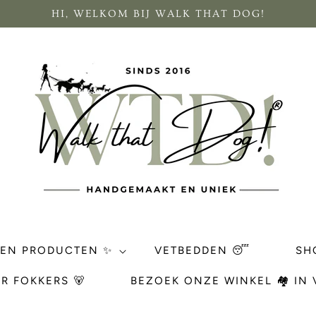
HI, WELKOM BIJ WALK THAT DOG!
REN PRODUCTEN ✨
VETBEDDEN 😴
SH
R FOKKERS 🐻
BEZOEK ONZE WINKEL 🏘 IN