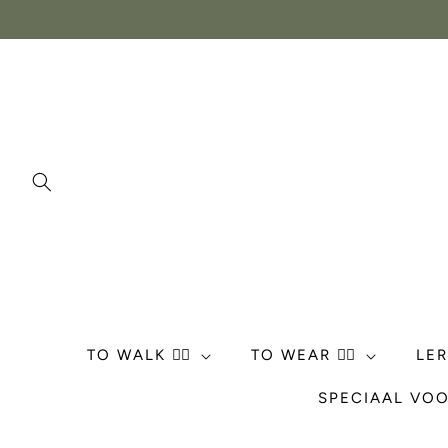
Meteen
naar de
content
TO WALK 🏃‍♀️
TO WEAR 💁‍♀️
LE
SPECIAAL VOO