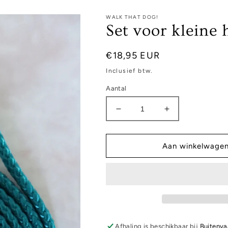
WALK THAT DOG!
Set voor kleine 
Normale
€18,95 EUR
prijs
Inclusief btw.
Aantal
Aantal
Aantal
verlagen
verhogen
voor
voor
Set
Set
Aan winkelwage
voor
voor
kleine
kleine
hond
hond
-
-
Hartstocht
Hartstocht
Afhaling is beschikbaar bij
Buitenva