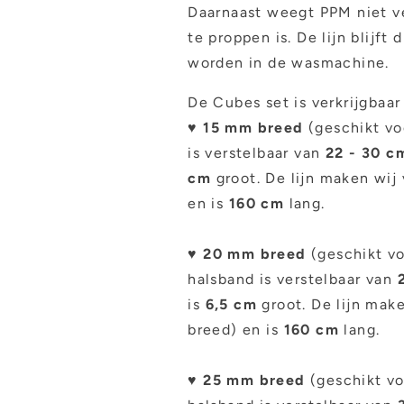
Daarnaast weegt PPM niet ve
te proppen is. De lijn blijf
worden in de wasmachine.
De Cubes set is verkrijgbaar
♥
15 mm breed
(geschikt vo
is verstelbaar van
22 - 30 c
cm
groot. De lijn maken wij
en is
160 cm
lang.
♥
20 mm breed
(geschikt vo
halsband is verstelbaar van
is
6,5 cm
groot. De lijn mak
breed) en is
160 cm
lang.
♥
25 mm breed
(geschikt vo