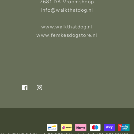
7681 DA Vroomshoop
info@walkthatdog.nl
www.walkthatdog.nl
www.femkesdogstore.nl
Facebook
Instagram
Betaalmethoden