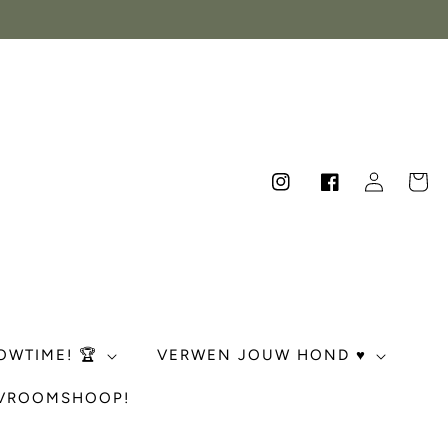
Inloggen
Winkelwag
Instagram
Facebook
OWTIME! 🏆
VERWEN JOUW HOND ♥️
 VROOMSHOOP!