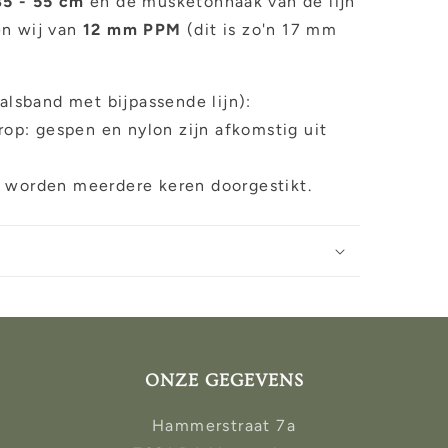
35 - 55 cm
en de musketonhaak van de lijn
en wij van
12 mm PPM
(dit is zo'n 17 mm
halsband met bijpassende lijn):
orop: gespen en nylon zijn afkomstig uit
n worden meerdere keren doorgestikt.
ONZE GEGEVENS
Hammerstraat 7a