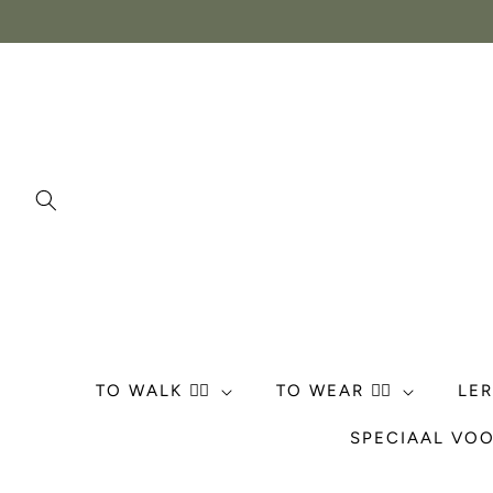
Meteen
naar de
content
TO WALK 🏃‍♀️
TO WEAR 💁‍♀️
LE
SPECIAAL VOO