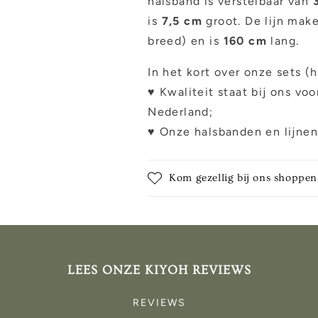
halsband is verstelbaar van
is
7,5 cm
groot. De lijn mak
breed) en is
160 cm
lang.
In het kort over onze sets (
♥ Kwaliteit staat bij ons vo
Nederland;
♥ Onze halsbanden en lijne
Kom gezellig bij ons shoppen
LEES ONZE KIYOH REVIEWS
REVIEWS