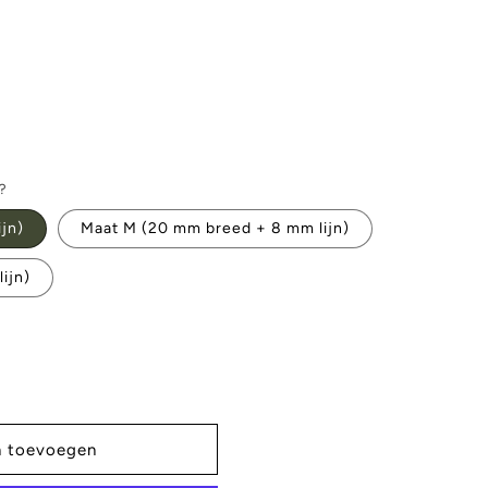
?
jn)
Maat M (20 mm breed + 8 mm lijn)
ijn)
n toevoegen