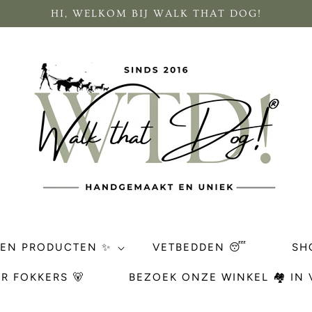
HI, WELKOM BIJ WALK THAT DOG!
REN PRODUCTEN ✨
VETBEDDEN 😴
SH
R FOKKERS 🐻
BEZOEK ONZE WINKEL 🏘 IN