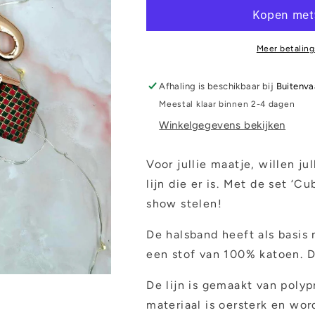
Cubes
Cubes
Meer betaling
Afhaling is beschikbaar bij
Buitenva
Meestal klaar binnen 2-4 dagen
Winkelgegevens bekijken
Voor jullie maatje, willen ju
lijn die er is. Met de set ‘C
show stelen!
De halsband heeft als basis n
een stof van 100% katoen. Di
De lijn is gemaakt van polyp
materiaal is oersterk en wor