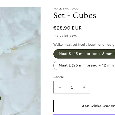
WALK THAT DOG!
Set - Cubes
Normale
€28,90 EUR
prijs
Inclusief btw.
Welke maat set heeft jouw hond nodig
Maat S (15 mm breed + 8 mm li
Maat L (25 mm breed + 12 mm l
Aantal
Aantal
Aantal
verlagen
verhogen
voor
voor
Set
Set
Aan winkelwage
-
-