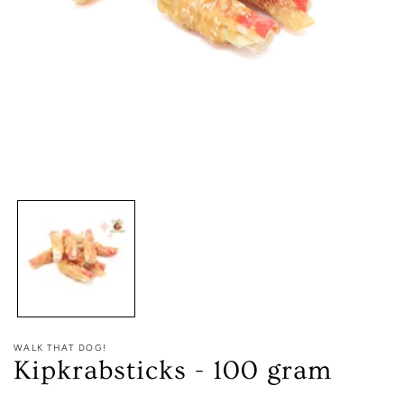
Media
1
openen
in
modaal
WALK THAT DOG!
Kipkrabsticks - 100 gram