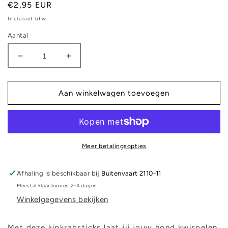
Normale
€2,95 EUR
prijs
Inclusief btw.
Aantal
Aantal
Aantal
verlagen
verhogen
voor
voor
Kipkrabsticks
Kipkrabsticks
Aan winkelwagen toevoegen
-
-
100
100
gram
gram
Meer betalingsopties
Afhaling is beschikbaar bij
Buitenvaart 2110-11
Meestal klaar binnen 2-4 dagen
Winkelgegevens bekijken
Met deze kipkrabsticks laat jij jouw hond kwispelen