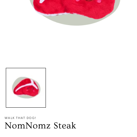
Media
1
openen
in
modaal
WALK THAT DOG!
NomNomz Steak