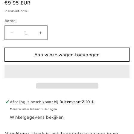
Normale
€9,95 EUR
prijs
Inclusief btw.
Aantal
Aantal
Aantal
verlagen
verhogen
voor
voor
NomNomz
NomNomz
Aan winkelwagen toevoegen
Steak
Steak
Afhaling is beschikbaar bij
Buitenvaart 2110-11
Meestal klaar binnen 2-4 dagen
Winkelgegevens bekijken
NomNomz steak is het favoriete eten van jouw