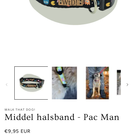
Media
1
openen
in
modaal
WALK THAT DOG!
Middel halsband - Pac Man
Normale
€9,95 EUR