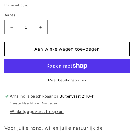
prijs
Inclusief btw.
Aantal
Aantal
Aantal
verlagen
verhogen
voor
voor
Middel
Middel
Aan winkelwagen toevoegen
halsband
halsband
-
-
Pac
Pac
Man
Man
Meer betalingsopties
Afhaling is beschikbaar bij
Buitenvaart 2110-11
Meestal klaar binnen 2-4 dagen
Winkelgegevens bekijken
Voor jullie hond, willen jullie natuurlijk de