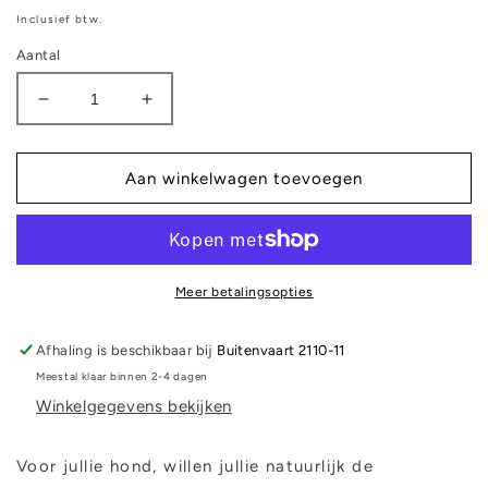
prijs
Inclusief btw.
Aantal
Aantal
Aantal
verlagen
verhogen
voor
voor
Middel
Middel
Aan winkelwagen toevoegen
halsband
halsband
-
-
Suppen
Suppen
Meer betalingsopties
Afhaling is beschikbaar bij
Buitenvaart 2110-11
Meestal klaar binnen 2-4 dagen
Winkelgegevens bekijken
Voor jullie hond, willen jullie natuurlijk de