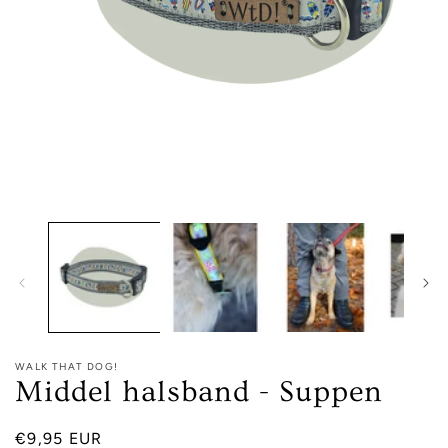
Media
1
openen
in
modaal
WALK THAT DOG!
Middel halsband - Suppen
Normale
€9,95 EUR