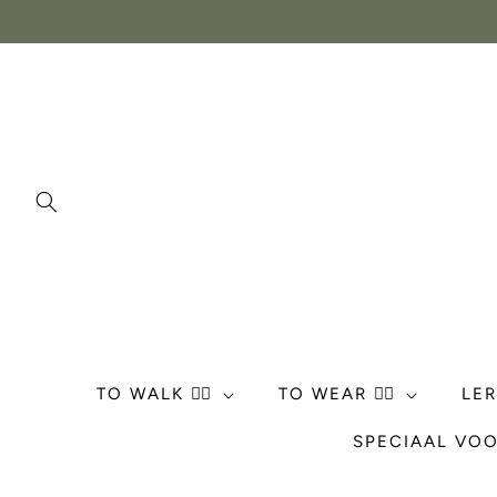
Meteen
naar de
content
TO WALK 🏃‍♀️
TO WEAR 💁‍♀️
LE
SPECIAAL VOO