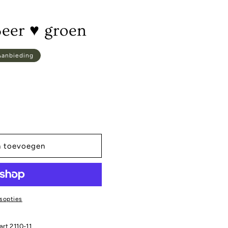
eer ♥ groen
ijs
Aanbieding
n toevoegen
sopties
art 2110-11