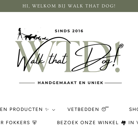
HI, WELKOM BIJ WALK THAT DOG!
REN PRODUCTEN ✨
VETBEDDEN 😴
SH
R FOKKERS 🐻
BEZOEK ONZE WINKEL 🏘 IN