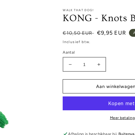
WALK THAT DOG!
KONG - Knots B
Normale
Aanbiedingspr
€9,95 EUR
€10,50 EUR
prijs
Inclusief btw.
Aantal
Aantal
Aantal
verlagen
verhogen
voor
voor
KONG
KONG
Aan winkelwage
-
-
Knots
Knots
Beer
Beer
♥
♥
groen
groen
Meer betaling
Afhaling is beschikbaar bij
Buitenva