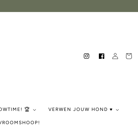
Inloggen
Winkelwag
Instagram
Facebook
OWTIME! 🏆
VERWEN JOUW HOND ♥️
 VROOMSHOOP!