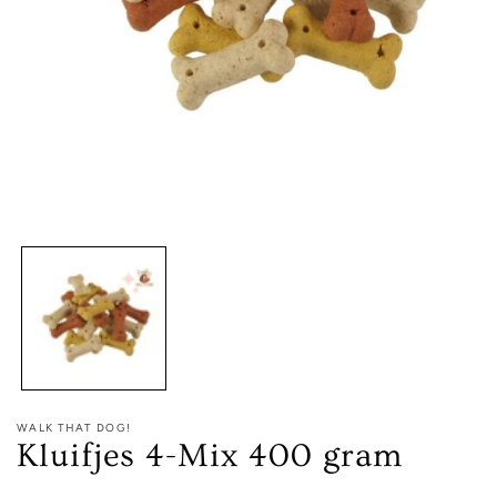
Media
1
openen
in
modaal
WALK THAT DOG!
Kluifjes 4-Mix 400 gram