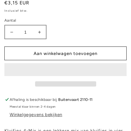
Normale
€3,15 EUR
prijs
Inclusief btw.
Aantal
Aantal
Aantal
verlagen
verhogen
voor
voor
Kluifjes
Kluifjes
Aan winkelwagen toevoegen
4-
4-
Mix
Mix
400
400
gram
gram
Afhaling is beschikbaar bij
Buitenvaart 2110-11
Meestal klaar binnen 2-4 dagen
Winkelgegevens bekijken
Kluifjes 4-Mix is een lekkere mix van kluifjes in vier