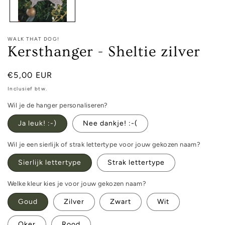
WALK THAT DOG!
Kersthanger - Sheltie zilver
Normale
€5,00 EUR
prijs
Inclusief btw.
Wil je de hanger personaliseren?
Ja leuk! :-)
Nee dankje! :-(
Wil je een sierlijk of strak lettertype voor jouw gekozen naam?
Sierlijk lettertype
Strak lettertype
Welke kleur kies je voor jouw gekozen naam?
Goud
Zilver
Zwart
Wit
Oker
Rood