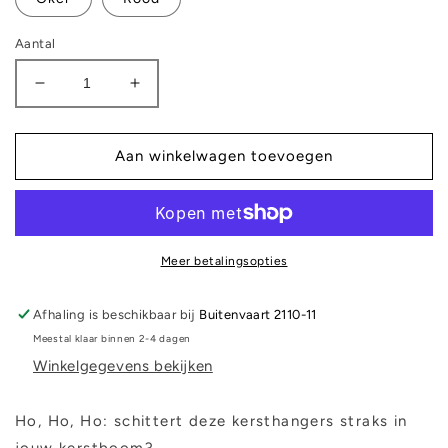
Aantal
Aantal
Aantal
verlagen
verhogen
voor
voor
Kersthanger
Kersthanger
Aan winkelwagen toevoegen
-
-
Sheltie
Sheltie
zilver
zilver
Meer betalingsopties
Afhaling is beschikbaar bij
Buitenvaart 2110-11
Meestal klaar binnen 2-4 dagen
Winkelgegevens bekijken
Ho, Ho, Ho: schittert deze kersthangers straks in
jouw kerstboom?