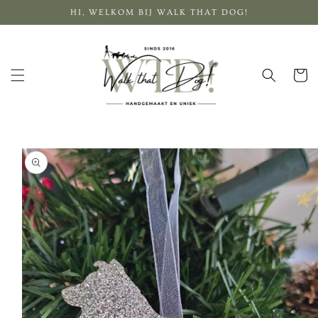
Meteen
HI, WELKOM BIJ WALK THAT DOG!
naar de
content
Winkelwa
a direct naar
roductinformatie