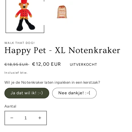
modaal
WALK THAT DOG!
Happy Pet - XL Notenkraker
Normale
Aanbiedingsprijs
€12,00 EUR
€18,95 EUR
UITVERKOCHT
prijs
Inclusief btw.
Wil je de Notenkraker laten inpakken in een kerstzak?
Ja dat wil ik! :-)
Nee dankje! :-(
Aantal
Aantal
Aantal
verlagen
verhogen