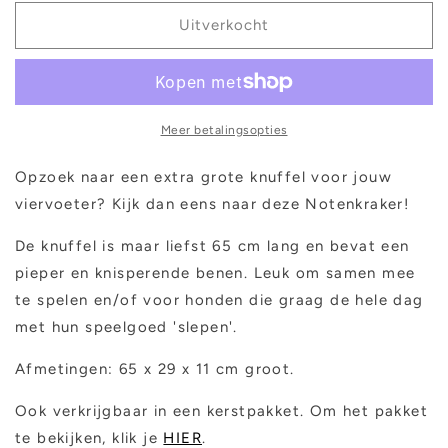
voor
voor
Happy
Happy
Uitverkocht
Pet
Pet
-
-
XL
XL
Notenkraker
Notenkraker
Meer betalingsopties
Opzoek naar een extra grote knuffel voor jouw
viervoeter? Kijk dan eens naar deze Notenkraker!
De knuffel is maar liefst 65 cm lang en bevat een
pieper en knisperende benen. Leuk om samen mee
te spelen en/of voor honden die graag de hele dag
met hun speelgoed 'slepen'.
Afmetingen: 65 x 29 x 11 cm groot.
Ook verkrijgbaar in een kerstpakket. Om het pakket
te bekijken, klik je
HIER
.