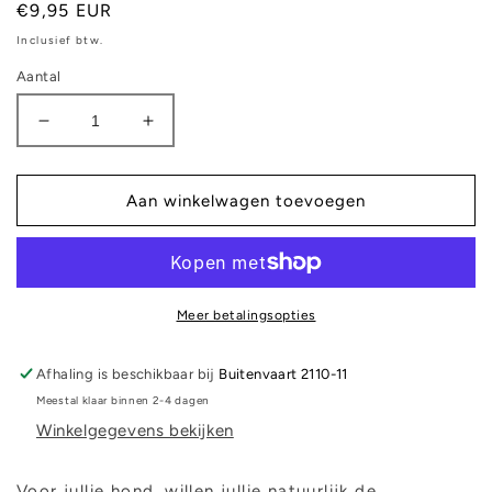
Normale
€9,95 EUR
prijs
Inclusief btw.
Aantal
Aantal
Aantal
verlagen
verhogen
voor
voor
Halsband
Halsband
Aan winkelwagen toevoegen
-
-
Wish
Wish
Meer betalingsopties
Afhaling is beschikbaar bij
Buitenvaart 2110-11
Meestal klaar binnen 2-4 dagen
Winkelgegevens bekijken
Voor jullie hond, willen jullie natuurlijk de