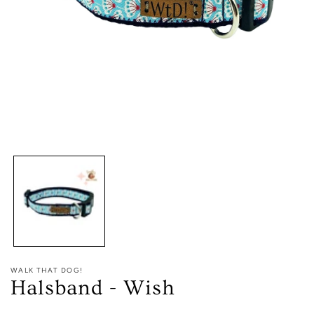
Media
1
openen
in
modaal
WALK THAT DOG!
Halsband - Wish