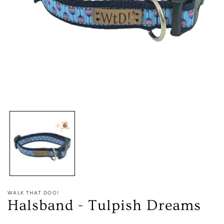
Media
1
openen
in
modaal
WALK THAT DOG!
Halsband - Tulpish Dreams