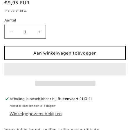
Normale
€9,95 EUR
prijs
Inclusief btw.
Aantal
Aantal
Aantal
verlagen
verhogen
voor
voor
Halsband
Halsband
Aan winkelwagen toevoegen
-
-
Tulpish
Tulpish
Dreams
Dreams
Afhaling is beschikbaar bij
Buitenvaart 2110-11
Meestal klaar binnen 2-4 dagen
Winkelgegevens bekijken
Voor jullie hond, willen jullie natuurlijk de