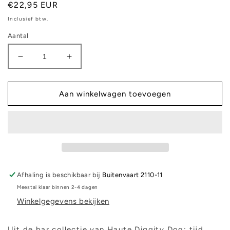
Normale
€22,95 EUR
prijs
Inclusief btw.
Aantal
Aantal
Aantal
verlagen
verhogen
voor
voor
Grrrona
Grrrona
Aan winkelwagen toevoegen
Mexican
Mexican
Beer
Beer
Afhaling is beschikbaar bij
Buitenvaart 2110-11
Meestal klaar binnen 2-4 dagen
Winkelgegevens bekijken
Uit de bar collectie van Haute Diggity Dog: tijd