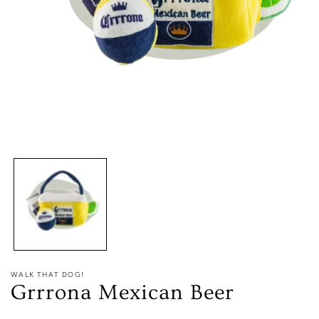
Media
1
openen
in
modaal
WALK THAT DOG!
Grrrona Mexican Beer