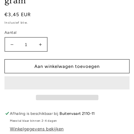
gram
Normale
€3,45 EUR
prijs
Inclusief btw.
Aantal
Aantal
Aantal
verlagen
verhogen
voor
voor
Fourre
Fourre
Aan winkelwagen toevoegen
rondjes
rondjes
Zalm
Zalm
-
-
400
400
gram
gram
Afhaling is beschikbaar bij
Buitenvaart 2110-11
Meestal klaar binnen 2-4 dagen
Winkelgegevens bekijken