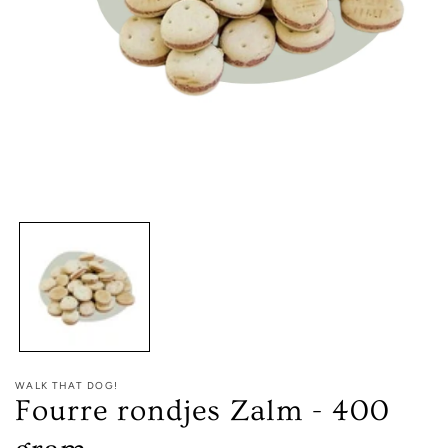
Media
1
openen
in
modaal
WALK THAT DOG!
Fourre rondjes Zalm - 400