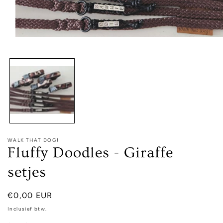
Media
1
openen
in
modaal
WALK THAT DOG!
Fluffy Doodles - Giraffe
setjes
Normale
€0,00 EUR
prijs
Inclusief btw.