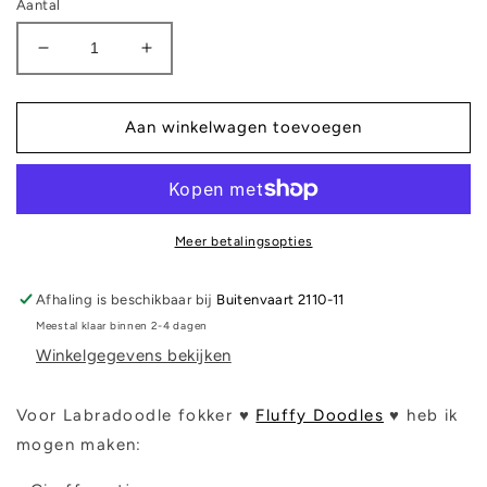
Aantal
Aantal
Aantal
verlagen
verhogen
voor
voor
Fluffy
Fluffy
Aan winkelwagen toevoegen
Doodles
Doodles
-
-
Giraffe
Giraffe
setjes
setjes
Meer betalingsopties
Afhaling is beschikbaar bij
Buitenvaart 2110-11
Meestal klaar binnen 2-4 dagen
Winkelgegevens bekijken
Voor Labradoodle fokker ♥
Fluffy Doodles
♥ heb ik
mogen maken: