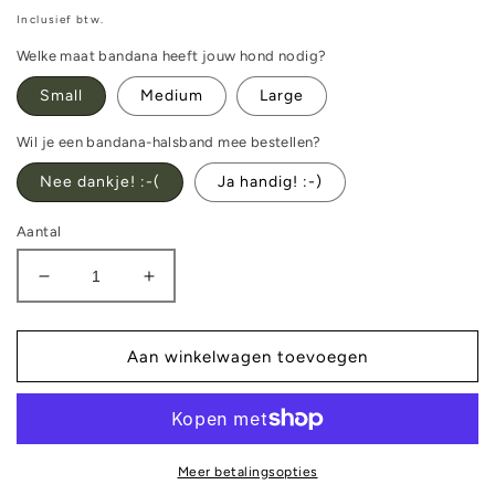
prijs
Inclusief btw.
Welke maat bandana heeft jouw hond nodig?
Small
Medium
Large
Wil je een bandana-halsband mee bestellen?
Nee dankje! :-(
Ja handig! :-)
Aantal
Aantal
Aantal
verlagen
verhogen
voor
voor
Bandana
Bandana
Aan winkelwagen toevoegen
-
-
Fastfood
Fastfood
Meer betalingsopties