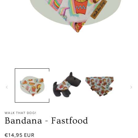
Media
1
openen
in
modaal
WALK THAT DOG!
Bandana - Fastfood
Normale
€14,95 EUR